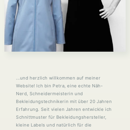
...und herzlich willkommen auf meiner
Website! Ich bin Petra, eine echte Näh-
Nerd, Schneidermeisterin und
Bekleidungstechnikerin mit über 20 Jahren
Erfahrung. Seit vielen Jahren entwickle ich
Schnittmuster für Bekleidungshersteller,
kleine Labels und natürlich für die